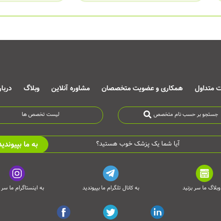
ت متداول
همکاری و عضویت متخصصان
مشاوره آنلاین
وبلاگ
دربا
جستجو بر حسب نام متخصص
لیست تخصص ها
به ما بپیوندید
آیا شما یک پزشک خوب هستید؟
وبلاگ ما سر بزنید
به کانال تلگرام ما بپیوندید
به اینستاگرام ما سر ب