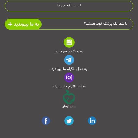
لیست تخصص ها
به ما بپیوندید
آیا شما یک پزشک خوب هستید؟
به وبلاگ ما سر بزنید
به کانال تلگرام ما بپیوندید
به اینستاگرام ما سر بزنید
روان درمان