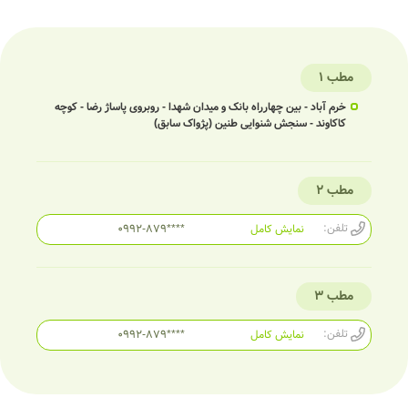
مطب 1
خرم آباد - بین چهارراه بانک و میدان شهدا - روبروی پاساژ رضا - کوچه
کاکاوند - سنجش شنوایی طنین (پژواک سابق)
مطب 2
تلفن:
نمایش کامل
0992-879****
مطب 3
تلفن:
نمایش کامل
0992-879****