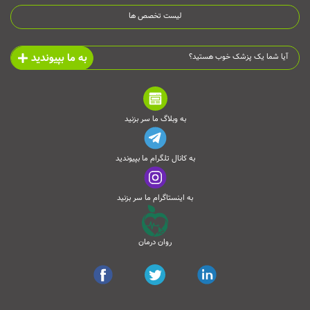
لیست تخصص ها
به ما بپیوندید
آیا شما یک پزشک خوب هستید؟
به وبلاگ ما سر بزنید
به کانال تلگرام ما بپیوندید
به اینستاگرام ما سر بزنید
روان درمان