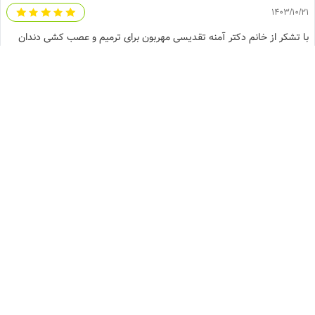
1403/10/21
با تشکر از خانم دکتر آمنه تقدیسی مهربون برای ترمیم و عصب کشی دندان
شیری دخترم ماهرخ . ایشون بهترین نوع ارتباط را با بچه ها برقرار میکنند تا
بچه ها زیر دستشون ارام بشینند
رفتار مناسب منشی
نوبت‌دهی و پیگیری منظم
کاربری مناسب سایت
هزینه مناسب
رفتار مناسب متخصص
مهارت متخصص
0
0
موافق این دیدگاه هستید؟
مشاهده نظرات بیشتر
دندانپزشک در کاشان
جراح و دندانپزشک
متخصص دندانپزشکی ترمیمی و