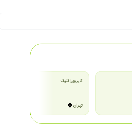
کایروپراکتیک
گ
تهران
ت