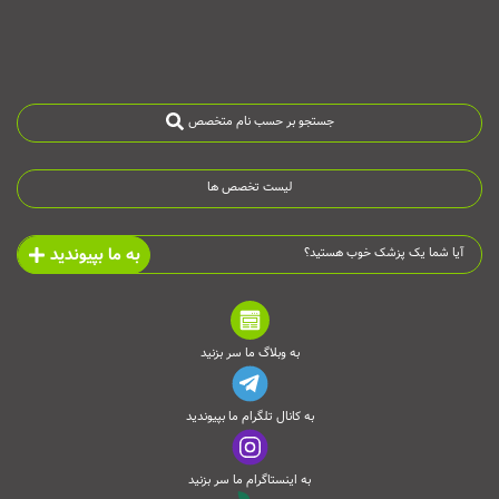
جستجو بر حسب نام متخصص
لیست تخصص ها
به ما بپیوندید
آیا شما یک پزشک خوب هستید؟
به وبلاگ ما سر بزنید
به کانال تلگرام ما بپیوندید
به اینستاگرام ما سر بزنید