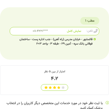
مطب 1
تلفن:
نمایش کامل
011-4221****
قائمشهر - خیابان مدرس (راه آهن) - جنب اداره پست - ساختمان
فوقانی بانک سپه - آمین 29 - طبقه 3 - واحد 203
امتیاز از بین
5
نظر
4.2
با ثبت نظر خود در مورد خدمات این متخصص دیگر کاربران را در انتخاب
پزشک کمک کنید