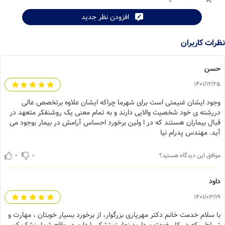
افزودن نظر جدید
ات کاربران
سن
1401/12/
جود ایشان غنیمتی است برای شهرما چراکه ایشان علاوه برتخصص عالی
ررشته ی خود شخصیت والایی دارند و به تمام معنی یک روشنفکر متعهد در
بال بیماران هستند که در ا ولین برخورد احساس آرامش در بیمار بوجود می
ید. مهندس پدرام نیا
0
0
افق این دیدگاه هستید؟
ود
1401/03/
 سلام خدمت خانم دکتر مهریاری بزرگوار، از برخورد بسیار خوبتان ، مهارت و