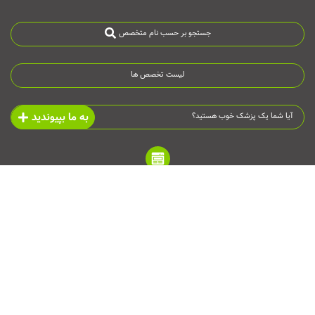
جستجو بر حسب نام متخصص
لیست تخصص ها
به ما بپیوندید
آیا شما یک پزشک خوب هستید؟
به وبلاگ ما سر بزنید
به کانال تلگرام ما بپیوندید
به اینستاگرام ما سر بزنید
روان درمان