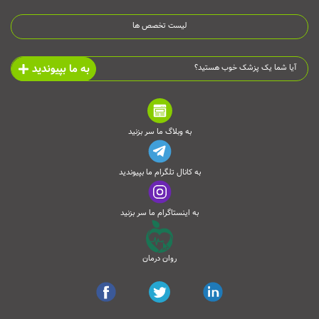
لیست تخصص ها
به ما بپیوندید
آیا شما یک پزشک خوب هستید؟
به وبلاگ ما سر بزنید
به کانال تلگرام ما بپیوندید
به اینستاگرام ما سر بزنید
روان درمان