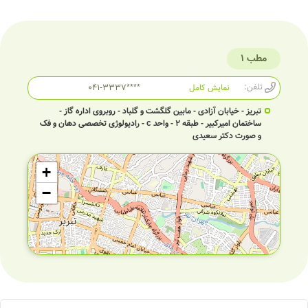
مطب 1
تلفن:
نمایش کامل
041-3337****
تبریز - خیابان آزادی - مابين گلگشت و گلباد - روبروی اداره گاز -
ساختمان امیرکبیر - طبقه 2 - واحد c - رادیولوژی تخصصی دهان و فک
و صورت دکتر سعیدی
+
−