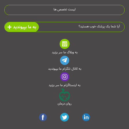
لیست تخصص ها
به ما بپیوندید
آیا شما یک پزشک خوب هستید؟
به وبلاگ ما سر بزنید
به کانال تلگرام ما بپیوندید
به اینستاگرام ما سر بزنید
روان درمان