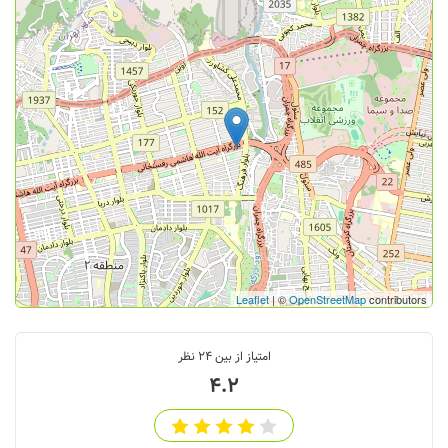
Leaflet
| ©
OpenStreetMap
contributors
امتیاز از بین
24
نظر
4.2