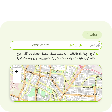
مطب 1
تلفن:
نمایش کامل
۰۹۲۲-۶۳۳****
کرج - چهارراه طالقانی - به سمت میدان شهدا - بعد از زیر گذر - برج
شاه کرم - طبقه 4 - واحد 401 - کلینیک شنوایی سنجی وسمعک نجوا
+
−