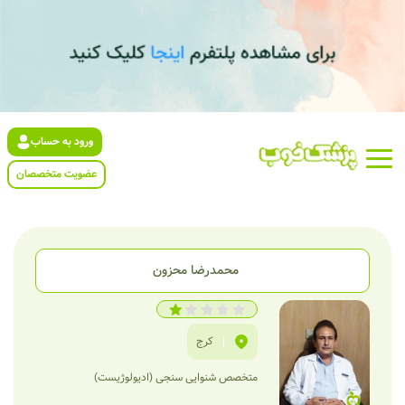
ورود به حساب
عضویت متخصصان
محمدرضا محزون
|
کرج
متخصص شنوایی سنجی (ادیولوژیست)