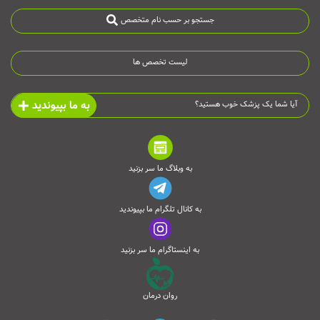
جستجو بر حسب نام متخصص
لیست تخصص ها
به ما بپیوندید
آیا شما یک پزشک خوب هستید؟
به وبلاگ ما سر بزنید
به کانال تلگرام ما بپیوندید
به اینستاگرام ما سر بزنید
روان درمان