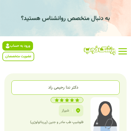
ورود به حساب
عضویت متخصصان
دکتر ندا رحیمی راد
|
شیراز
فلوشیپ طب مادر و جنین (پریناتولوژی)