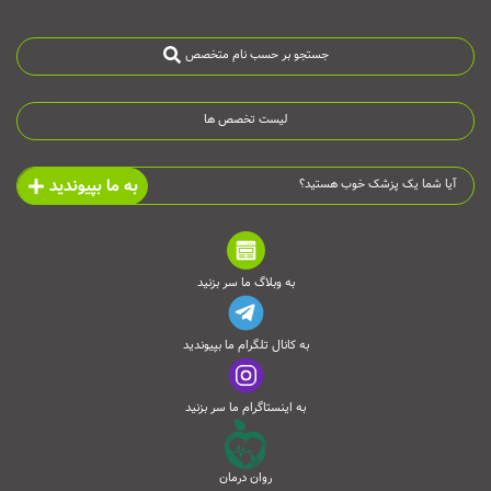
جستجو بر حسب نام متخصص
لیست تخصص ها
به ما بپیوندید
آیا شما یک پزشک خوب هستید؟
به وبلاگ ما سر بزنید
به کانال تلگرام ما بپیوندید
به اینستاگرام ما سر بزنید
روان درمان