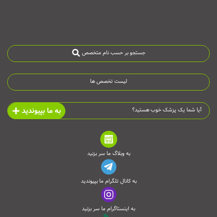
جستجو بر حسب نام متخصص
لیست تخصص ها
به ما بپیوندید
آیا شما یک پزشک خوب هستید؟
به وبلاگ ما سر بزنید
به کانال تلگرام ما بپیوندید
به اینستاگرام ما سر بزنید