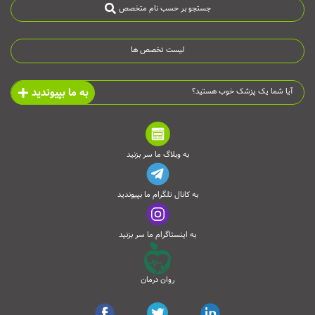
جستجو بر حسب نام متخصص
لیست تخصص ها
به ما بپیوندید
آیا شما یک پزشک خوب هستید؟
به وبلاگ ما سر بزنید
به کانال تلگرام ما بپیوندید
به اینستاگرام ما سر بزنید
روان درمان