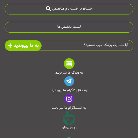
جستجو بر حسب نام متخصص
لیست تخصص ها
به ما بپیوندید
آیا شما یک پزشک خوب هستید؟
به وبلاگ ما سر بزنید
به کانال تلگرام ما بپیوندید
به اینستاگرام ما سر بزنید
روان درمان