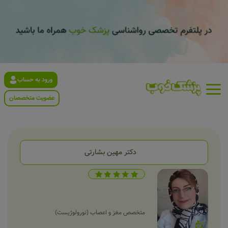
ورود به حساب
عضویت متخصصان
دکتر مهین بشارتی
متخصص مغز و اعصاب (نورولوژیست)