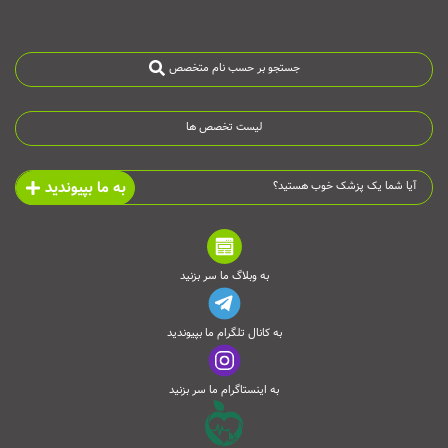
جستجو بر حسب نام متخصص
لیست تخصص ها
به ما بپیوندید
آیا شما یک پزشک خوب هستید؟
به وبلاگ ما سر بزنید
به کانال تلگرام ما بپیوندید
به اینستاگرام ما سر بزنید