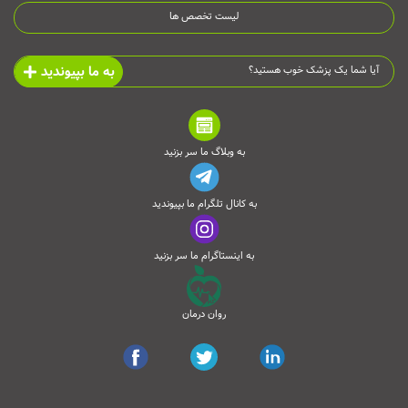
لیست تخصص ها
به ما بپیوندید
آیا شما یک پزشک خوب هستید؟
به وبلاگ ما سر بزنید
به کانال تلگرام ما بپیوندید
به اینستاگرام ما سر بزنید
روان درمان