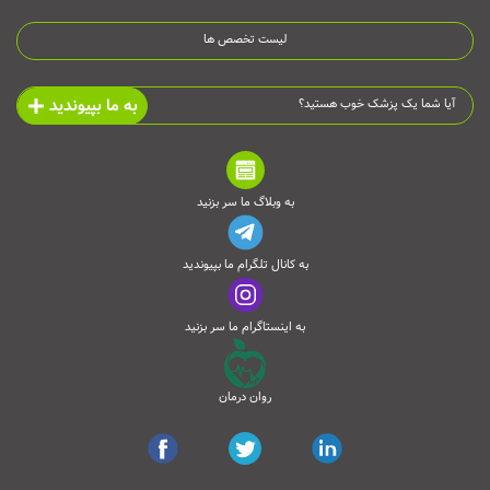
لیست تخصص ها
به ما بپیوندید
آیا شما یک پزشک خوب هستید؟
به وبلاگ ما سر بزنید
به کانال تلگرام ما بپیوندید
به اینستاگرام ما سر بزنید
روان درمان