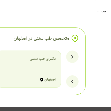
niloo
1401/10/09
برای خط اخم تزریق بوتاکس داشتم ممنون از دکتر عامری که خدمات زیبایی به
متخصص طب سنتی در اصفهان
موافق این دیدگاه هستید؟
جهان
دکترای طب سنتی
1401/09/13
برای لیفت صورت و گونه با نخ به دکتر اردشیر عامری مراجعه کردم و کیفیت ک
اصفهان
موافق این دیدگاه هستید؟