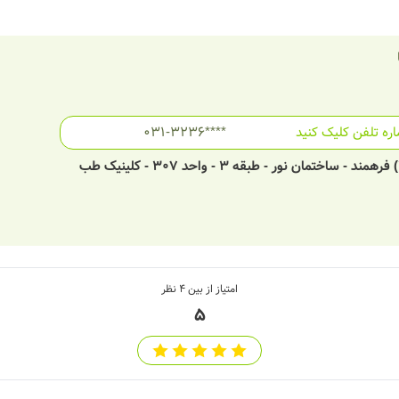
ره تلفن کلیک کنید
031-3236****
اصفهان - خیابان شمس آبادی - جنب کوچه (۱۴) فرهمند - ساختمان نور - طبقه ۳ - واحد ۳۰۷ - کلینیک طب
امتیاز از بین
4
نظر
5