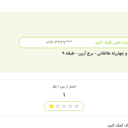
ره تلفن کلیک کنید
026-3227****
چهارراه طالقانی - برج آرین - طبقه 9
امتیاز از بین
1
نظر
1
شک کمک کنید