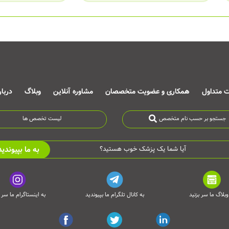
ت متداول
همکاری و عضویت متخصصان
مشاوره آنلاین
وبلاگ
دربا
جستجو بر حسب نام متخصص
لیست تخصص ها
به ما بپیوندید
آیا شما یک پزشک خوب هستید؟
وبلاگ ما سر بزنید
به کانال تلگرام ما بپیوندید
به اینستاگرام ما سر ب