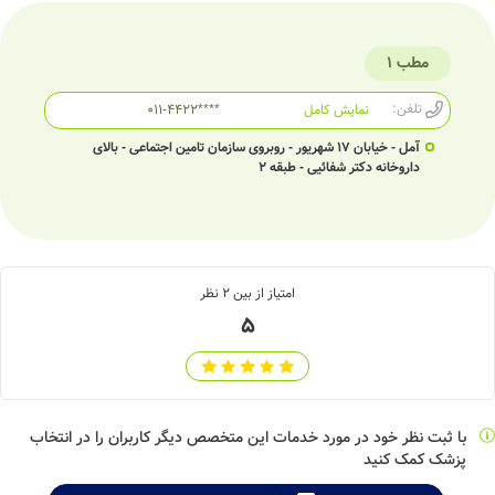
مطب 1
تلفن:
نمایش کامل
011-4422****
آمل - خیابان 17 شهریور - روبروی سازمان تامین اجتماعی - بالای
داروخانه دکتر شفائیی - طبقه 2
امتیاز از بین
2
نظر
5
با ثبت نظر خود در مورد خدمات این متخصص دیگر کاربران را در انتخاب
پزشک کمک کنید