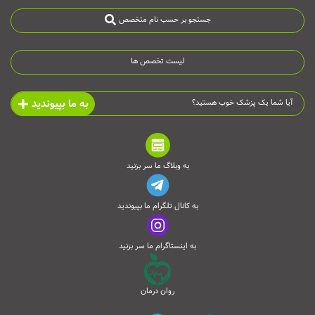
جستجو بر حسب نام متخصص
لیست تخصص ها
به ما بپیوندید
آیا شما یک پزشک خوب هستید؟
به وبلاگ ما سر بزنید
به کانال تلگرام ما بپیوندید
به اینستاگرام ما سر بزنید
روان درمان