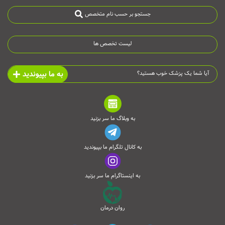
جستجو بر حسب نام متخصص
لیست تخصص ها
به ما بپیوندید
آیا شما یک پزشک خوب هستید؟
به وبلاگ ما سر بزنید
به کانال تلگرام ما بپیوندید
به اینستاگرام ما سر بزنید
روان درمان