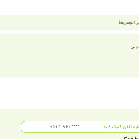
 انجمن‌ها
ونی
ره تلفن کلیک کنید
051-3843****