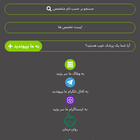
جستجو بر حسب نام متخصص
لیست تخصص ها
به ما بپیوندید
آیا شما یک پزشک خوب هستید؟
به وبلاگ ما سر بزنید
به کانال تلگرام ما بپیوندید
به اینستاگرام ما سر بزنید
روان درمان