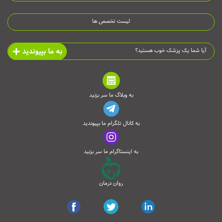
لیست تخصص ها
به ما بپیوندید
آیا شما یک پزشک خوب هستید؟
به وبلاگ ما سر بزنید
به کانال تلگرام ما بپیوندید
به اینستاگرام ما سر بزنید
روان درمان