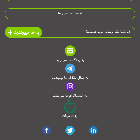
لیست تخصص ها
به ما بپیوندید
آیا شما یک پزشک خوب هستید؟
به وبلاگ ما سر بزنید
به کانال تلگرام ما بپیوندید
به اینستاگرام ما سر بزنید
روان درمان