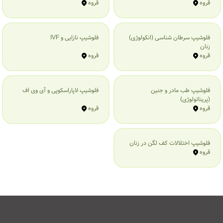
قروه
قروه
فلوشیپ سرطان شناسی (انکولوژی)
فلوشیپ نازایی و IVF
زنان
قروه
قروه
فلوشیپ طب مادر و جنین
فلوشیپ لاپاراسکوپی و آی وی اف
(پریناتولوژی)
قروه
قروه
فلوشیپ اختلالات کف لگن در زنان
قروه