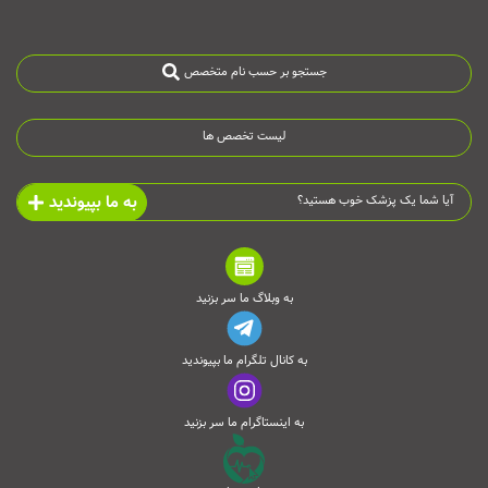
جستجو بر حسب نام متخصص
لیست تخصص ها
به ما بپیوندید
آیا شما یک پزشک خوب هستید؟
به وبلاگ ما سر بزنید
به کانال تلگرام ما بپیوندید
به اینستاگرام ما سر بزنید