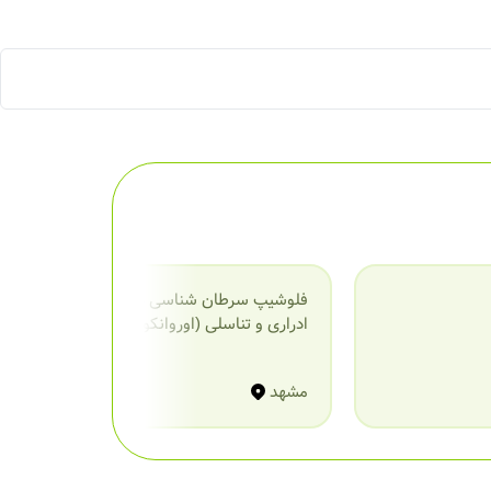
فلوشیپ سرطان شناسی دستگاه
ف
ادراری و تناسلی (اوروانکولوژی)
مشهد
م