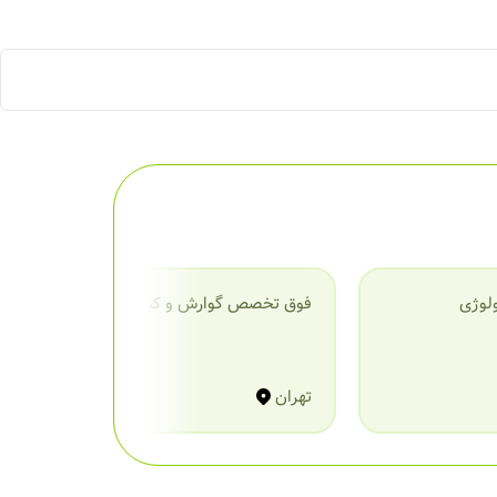
لوژی
فوق تخصص گوارش و کبد
ف
(
تهران
ت