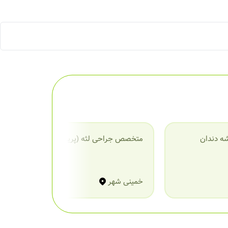
ه دندان
متخصص جراحی لثه (پریودنتیست)
م
خمینی شهر
خ