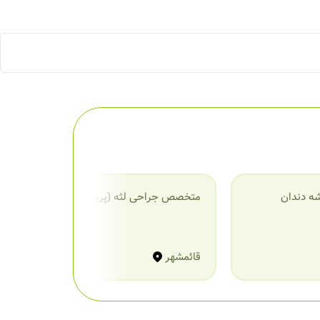
ه دندان
متخصص جراحی لثه (پریودنتیست)
م
قائمشهر
ق