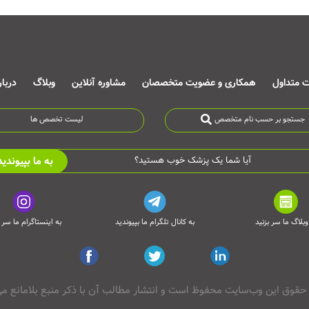
ت متداول
همکاری و عضویت متخصصان
مشاوره آنلاین
وبلاگ
دربا
جستجو بر حسب نام متخصص
لیست تخصص ها
به ما بپیوندید
آیا شما یک پزشک خوب هستید؟
وبلاگ ما سر بزنید
به کانال تلگرام ما بپیوندید
به اینستاگرام ما سر ب
حقوق این وب‌سایت محفوظ است و انتشار مطالب آن با ذکر منبع بلامانع می