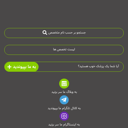
جستجو بر حسب نام متخصص
لیست تخصص ها
به ما بپیوندید
آیا شما یک پزشک خوب هستید؟
به وبلاگ ما سر بزنید
به کانال تلگرام ما بپیوندید
به اینستاگرام ما سر بزنید