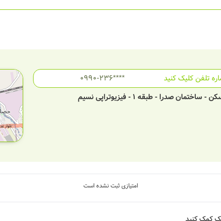
ره تلفن کلیک کنید
0990-236****
ن صدرا - طبقه 1 - فیزیوتراپی نسیم
امتیازی ثبت نشده است
شک کمک کنید