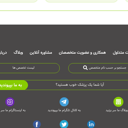
ت متداول
همکاری و عضویت متخصصان
مشاوره آنلاین
وبلاگ
دربا
جستجو بر حسب نام متخصص
لیست تخصص ها
به ما بپیوندید
آیا شما یک پزشک خوب هستید؟
وبلاگ ما سر بزنید
به کانال تلگرام ما بپیوندید
به اینستاگرام ما سر ب