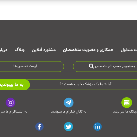
ت متداول
همکاری و عضویت متخصصان
مشاوره آنلاین
وبلاگ
دربا
جستجو بر حسب نام متخصص
لیست تخصص ها
به ما بپیوندید
آیا شما یک پزشک خوب هستید؟
وبلاگ ما سر بزنید
به کانال تلگرام ما بپیوندید
به اینستاگرام ما سر ب