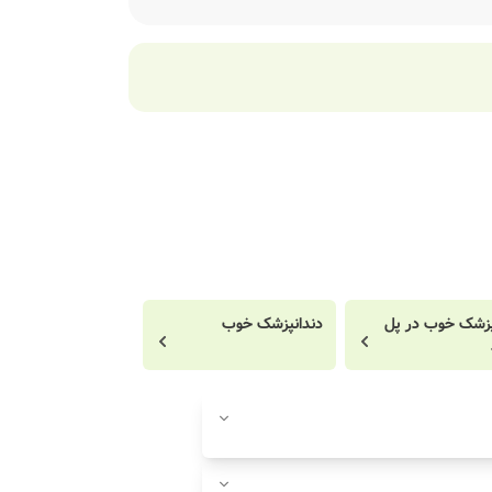
پزشک خوب در پل
دندانپزشک خوب