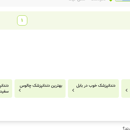
1
دندانپزشک خوب در بابل
بهترین دندانپزشک چالوس
دندان
سفید
رند؟