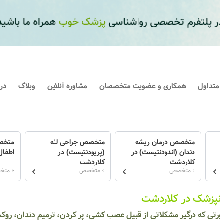
 متداول
همکاری و عضویت متخصصان
مشاوره آنلاین
وبلاگ
در
متخصص درمان ریشه
متخصص جراحی لثه
متخص
دندان (اندودنتیست) در
(پریودنتیست) در
اطفال
کلاردشت
کلاردشت
0 متخصص
0 متخصص
0 متخصص
نپزشک در کلاردشت
رتی که درگیر مشکلاتی از قبیل عصب کشی، پر کردن، ترمیم دندان، رو