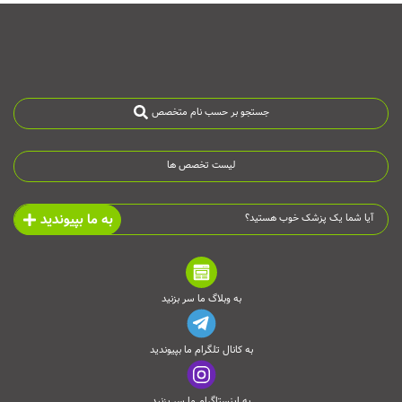
جستجو بر حسب نام متخصص
لیست تخصص ها
به ما بپیوندید
آیا شما یک پزشک خوب هستید؟
به وبلاگ ما سر بزنید
به کانال تلگرام ما بپیوندید
به اینستاگرام ما سر بزنید