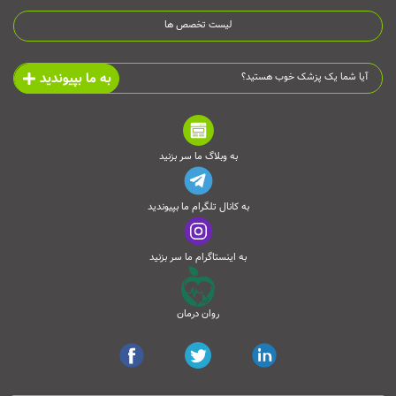
لیست تخصص ها
به ما بپیوندید
آیا شما یک پزشک خوب هستید؟
به وبلاگ ما سر بزنید
به کانال تلگرام ما بپیوندید
به اینستاگرام ما سر بزنید
روان درمان