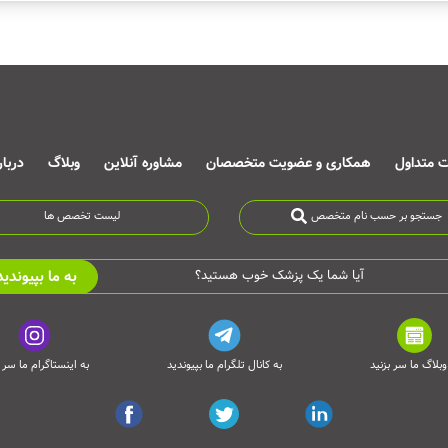
ت متداول
همکاری و عضویت متخصصان
مشاوره آنلاین
وبلاگ
دربا
جستجو بر حسب نام متخصص
لیست تخصص ها
به ما بپیوندید
آیا شما یک پزشک خوب هستید؟
وبلاگ ما سر بزنید
به کانال تلگرام ما بپیوندید
به اینستاگرام ما سر ب