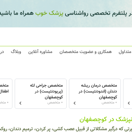
 متداول
همکاری و عضویت متخصصان
مشاوره آنلاین
وبلاگ
در
متخصص درمان ریشه
متخصص جراحی لثه
متخص
دندان (اندودنتیست) در
(پریودنتیست) در
اطفال
کوچصفهان
کوچصفهان
0 متخصص
0 متخصص
0 متخصص
نپزشک در کوچصفهان
رتی که درگیر مشکلاتی از قبیل عصب کشی، پر کردن، ترمیم دندان، رو