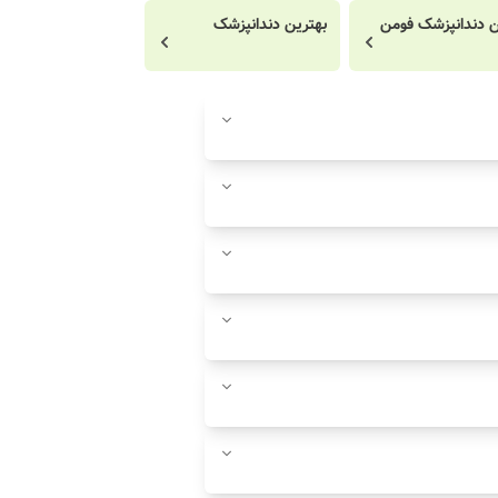
ن دندانپزشک فومن
بهترین دندانپزشک