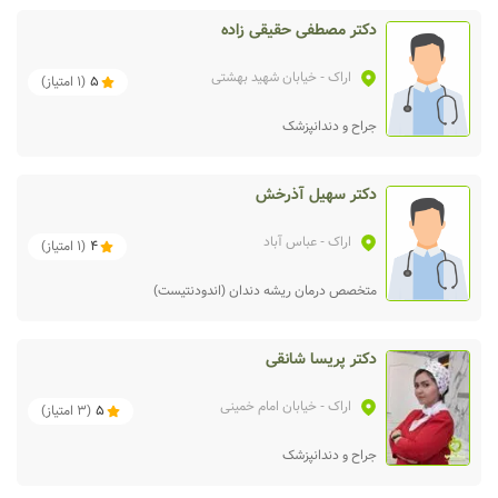
دکتر مصطفی حقیقی زاده
اراک
- خیابان شهید بهشتی
5
(
1
امتیاز)
جراح و دندانپزشک
دکتر سهیل آذرخش
اراک
- عباس آباد
4
(
1
امتیاز)
متخصص درمان ریشه دندان (اندودنتیست)
دکتر پریسا شانقی
اراک
- خیابان امام خمینی
5
(
3
امتیاز)
جراح و دندانپزشک