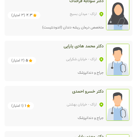
دکتر سودابه فرحناک
اراک
- میدان بسیج
2.3
(
3
امتیاز)
متخصص درمان ریشه دندان (اندودنتیست)
دکتر محمد هادی یارایی
اراک
- خیابان شکرایی
5
(
2
امتیاز)
جراح و دندانپزشک
دکتر خسرو احمدی
اراک
- خیابان بهشتی
1
(
1
امتیاز)
جراح و دندانپزشک
دکتر مهدی بابایی