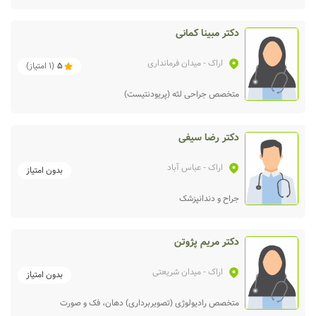
دکتر مبینا کمانی
اراک
- میدان فرمانداری
5
(
1
امتیاز)
متخصص جراحی لثه (پریودنتیست)
دکتر رضا سیفی
اراک
- عباس آباد
بدون امتیاز
جراح و دندانپزشک
دکتر مریم پژوتن
اراک
- میدان شریعتی
بدون امتیاز
متخصص رادیولوژی (تصویربرداری) دهان، فک و صورت