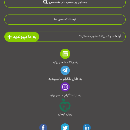
جستجو بر حسب نام متخصص
لیست تخصص ها
به ما بپیوندید
آیا شما یک پزشک خوب هستید؟
به وبلاگ ما سر بزنید
به کانال تلگرام ما بپیوندید
به اینستاگرام ما سر بزنید
روان درمان