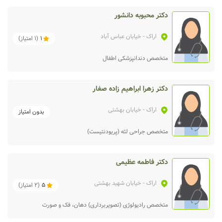
دکتر محبوبه دانشور
اراک
- خیابان عباس آباد
1
(
1
امتیاز)
متخصص دندانپزشکی اطفال
دکتر زهرا ابراهیم زاده صفار
اراک
- خیابان بهشتی
بدون امتیاز
متخصص جراحی لثه (پریودنتیست)
دکتر فاطمه عظیمی
اراک
- خیابان شهید بهشتی
5
(
2
امتیاز)
متخصص رادیولوژی (تصویربرداری) دهان، فک و صورت