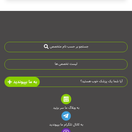
جستجو بر حسب نام متخصص
لیست تخصص ها
به ما بپیوندید
آیا شما یک پزشک خوب هستید؟
به وبلاگ ما سر بزنید
به کانال تلگرام ما بپیوندید