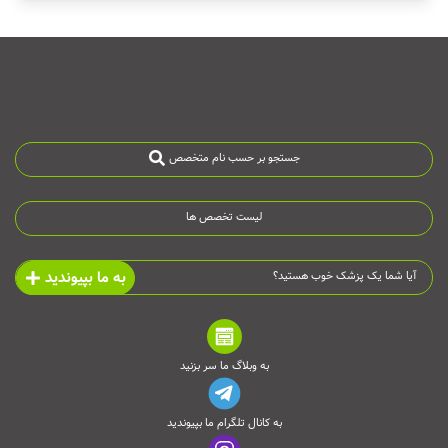
جستجو بر حسب نام متخصص
لیست تخصص ها
به ما بپیوندید
آیا شما یک پزشک خوب هستید؟
به وبلاگ ما سر بزنید
به کانال تلگرام ما بپیوندید