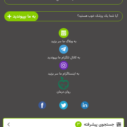
به ما بپیوندید
آیا شما یک پزشک خوب هستید؟
به وبلاگ ما سر بزنید
به کانال تلگرام ما بپیوندید
به اینستاگرام ما سر بزنید
روان درمان
جستجوی پیشرفته
3