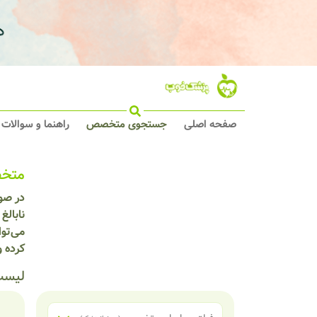
صفحه اصلی
جستجوی متخصص
راهنما و سوالات
متخص
در صو
نابال
می‌توا
کرده 
لیست