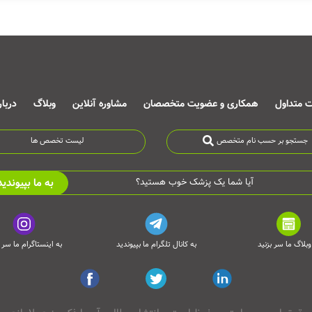
ت متداول
همکاری و عضویت متخصصان
مشاوره آنلاین
وبلاگ
دربا
جستجو بر حسب نام متخصص
لیست تخصص ها
به ما بپیوندید
آیا شما یک پزشک خوب هستید؟
وبلاگ ما سر بزنید
به کانال تلگرام ما بپیوندید
به اینستاگرام ما سر ب