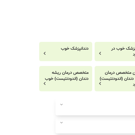
پزشک خوب در
دندانپزشک خوب
د
ن متخصص درمان
متخصص درمان ریشه
دندان (اندودنتیست)
دندان (اندودنتیست) خوب
د