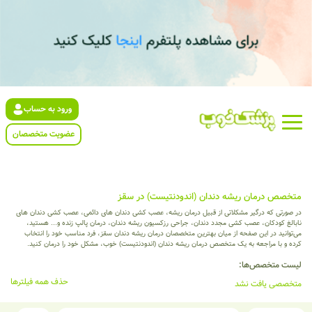
ورود به حساب
عضویت متخصصان
متخصص درمان ریشه دندان (اندودنتیست) در سقز
در صورتی که درگیر مشکلاتی از قبیل درمان ریشه، عصب کشی دندان های دائمی، عصب کشی دندان های
نابالغ کودکان، عصب کشی مجدد دندان، جراحی رزکسیون ریشه دندان، درمان پالپ زنده و... هستید،
می‌توانید در این صفحه از میان بهترین متخصصان درمان ریشه دندان سقز، فرد مناسب خود را انتخاب
کرده و با مراجعه به یک متخصص درمان ریشه دندان (اندودنتیست) خوب، مشکل خود را درمان کنید.
لیست متخصص‌ها:
حذف همه فیلترها
متخصصی یافت نشد