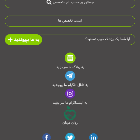
جستجو بر حسب نام متخصص
لیست تخصص ها
به ما بپیوندید
آیا شما یک پزشک خوب هستید؟
به وبلاگ ما سر بزنید
به کانال تلگرام ما بپیوندید
به اینستاگرام ما سر بزنید
روان درمان