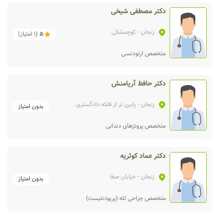
دکتر مصطفی شیخی
زنجان
- کوچمشکی
5
(
1
امتیاز)
متخصص ارتودنسی
دکتر حافظ آریامنش
زنجان
- پایین تر از فلکه دادگستری
بدون امتیاز
متخصص پروتزهای دندانی
دکتر عماد کوثریه
زنجان
- خیابان صفا
بدون امتیاز
متخصص جراحی لثه (پریودنتیست)