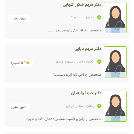
دکتر مریم شکور شهابی
زنجان
- سعدی شمالی
بدون امتیاز
متخصص دندانپزشکی ترمیمی و زیبایی
دکتر مریم بابایی
زنجان
- خیابان سعدی وسط
1
(
1
امتیاز)
متخصص جراحی لثه (پریودنتیست)
دکتر صونا رفیعیان
زنجان
- میدان آزادی
بدون امتیاز
متخصص پاتولوژی (آسیب شناسی) دهان، فک و صورت